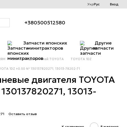
Укр
Рус
Вход
+380500512580
Запчасти японских
Другие
минитракторов
запчасти
ЛЯМ
Запчасти двигателей TOYOTA
TOYOTA 1DZ
TA 1DZ +0.50 № 130137820271, 13013-78202-71
невые двигателя TOYOTA
130137820271, 13013-
271
Оставить отзыв
К сравнению
В желания