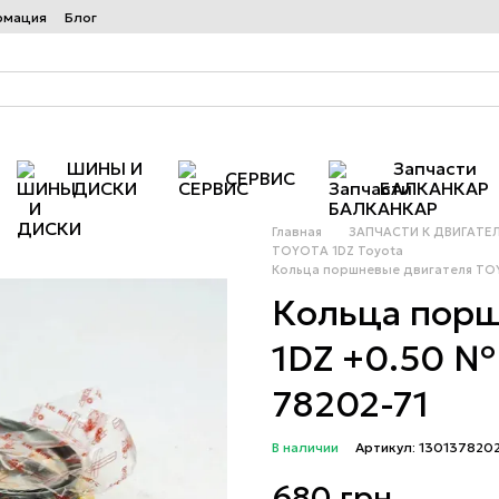
рмация
Блог
ШИНЫ И
Запчасти
СЕРВИС
ДИСКИ
БАЛКАНКАР
Главная
ЗАПЧАСТИ К ДВИГАТЕ
TOYOTA 1DZ Toyota
Кольца поршневые двигателя TOYO
Кольца порш
1DZ +0.50 № 
78202-71
В наличии
Артикул: 130137820
680 грн