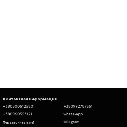
Контактная информация
+380500512580
+380992787551
+380960553121
whats-app
telegram
Перезвонить вам?