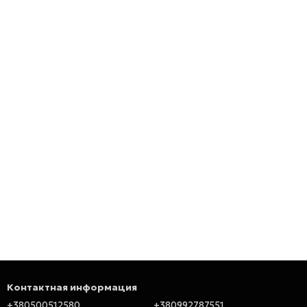
Контактная информация
+380500512580
+380992787551