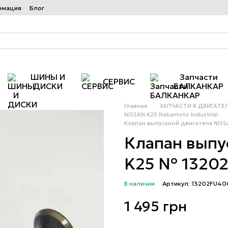
рмация
Блог
ШИНЫ И
Запчасти
СЕРВИС
ДИСКИ
БАЛКАНКАР
Главная
ЗАПЧАСТИ К ДВИГАТЕ
NISSAN K25 Nakamoto Industrial
Клапан выпускной двигателя NIS
Клапан выпу
K25 № 1320
В наличии
Артикул: 13202FU40
1 495 грн