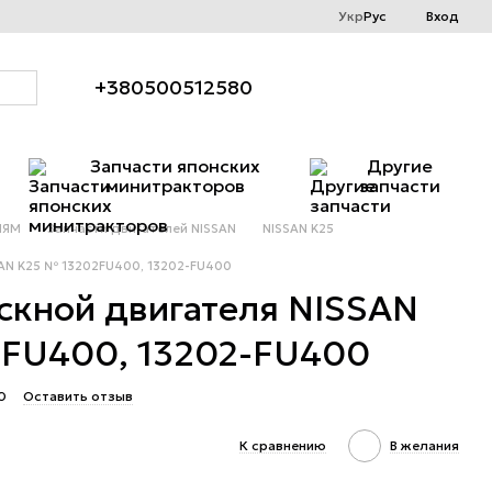
Укр
Рус
Вход
+380500512580
Запчасти японских
Другие
минитракторов
запчасти
ЛЯМ
Запчасти двигателей NISSAN
NISSAN K25
SAN K25 № 13202FU400, 13202-FU400
скной двигателя NISSAN
2FU400, 13202-FU400
0
Оставить отзыв
К сравнению
В желания