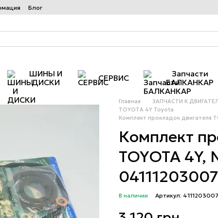
рмация
Блог
ШИНЫ И
Запчасти
СЕРВИС
ДИСКИ
БАЛКАНКАР
Главная
ЗАПЧАСТИ К ДВИГАТЕ
TOYOTA 4Y Toyota
Комплект прокладок двигателя T
Комплект пр
TOYOTA 4Y,
04111203007
В наличии
Артикул: 411120300
3 120 грн