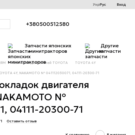
Укр
Рус
Вход
+380500512580
Запчасти японских
Другие
минитракторов
запчасти
ЛЯМ
Запчасти двигателей TOYOTA
TOYOTA 4Y
OYOTA 4Y, NAKAMOTO № 041112030071, 04111-20300-71
окладок двигателя
 NAKAMOTO №
1, 04111-20300-71
71
Оставить отзыв
К сравнению
В желания