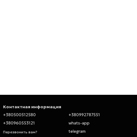
Контактная информация
+380500512580
+380992787551
+380960553121
whats-app
telegram
Перезвонить вам?