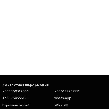
Контактная информация
+380500512580
+380992787551
+380960553121
whats-app
telegram
Перезвонить вам?