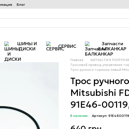
рмация
Блог
ШИНЫ И
Запчасти
СЕРВИС
ДИСКИ
БАЛКАНКАР
Главная
ЗАПЧАСТИ К ПОГРУЗЧ
Тросовой привод управления то
Трос ручного тормоза левый Mitsu
Трос ручног
Mitsubishi 
91E46-00119
В наличии
Артикул: 91E460011
640 грн