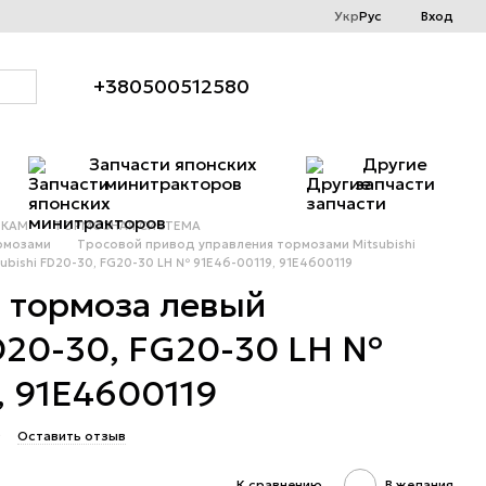
Укр
Рус
Вход
+380500512580
Запчасти японских
Другие
минитракторов
запчасти
ИКАМ
ТОРМОЗНАЯ СИСТЕМА
рмозами
Тросовой привод управления тормозами Mitsubishi
bishi FD20-30, FG20-30 LH № 91E46-00119, 91E4600119
о тормоза левый
FD20-30, FG20-30 LH №
, 91E4600119
9
Оставить отзыв
К сравнению
В желания