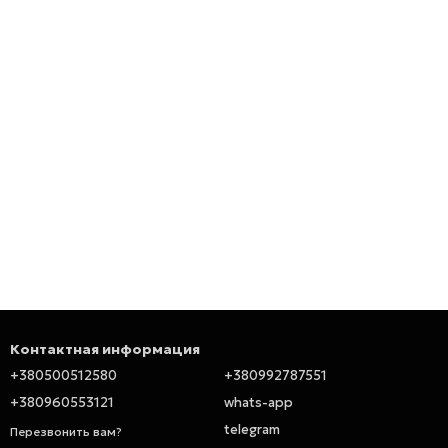
Контактная информация
+380500512580
+380992787551
+380960553121
whats-app
telegram
Перезвонить вам?