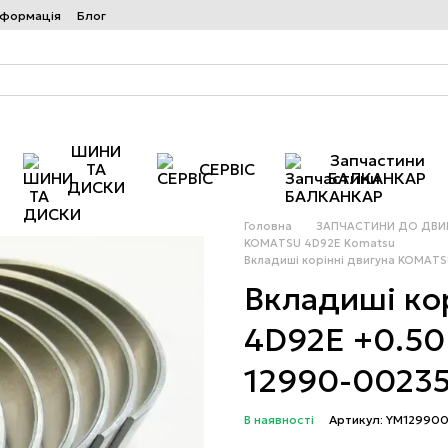
нформація
Блог
ШИНИ
Запчастини
ТА
СЕРВІС
БАЛКАНКАР
ДИСКИ
Головна
ЗАПЧАСТИНИ ДО ДВИГ
KOMATSU 4D92E Komatsu
Вкладиші корінні двигуна KOMAT
Вкладиші ко
4D92E +0.5
12990-0023
В наявності
Артикул: YM12990