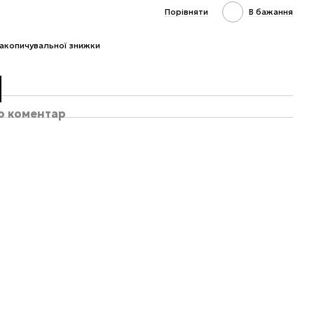
Порівняти
В бажання
акопичувальної знижки
бо коментар