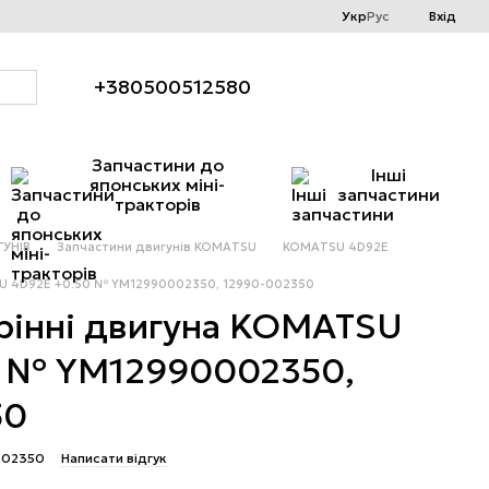
Укр
Рус
Вхід
+380500512580
Запчастини до
Інші
японських міні-
запчастини
тракторів
УНІВ
Запчастини двигунів KOMATSU
KOMATSU 4D92E
SU 4D92E +0.50 № YM12990002350, 12990-002350
рінні двигуна KOMATSU
0 № YM12990002350,
50
002350
Написати відгук