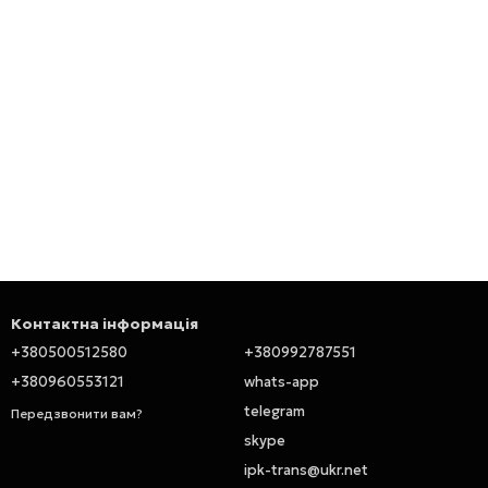
Контактна інформація
+380500512580
+380992787551
+380960553121
whats-app
telegram
Передзвонити вам?
skype
ipk-trans@ukr.net