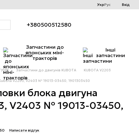
Укр
Рус
Вхід
+380500512580
Запчастини до
Інші
японських міні-
запчастини
тракторів
УНІВ
Запчастини до двигунів KUBOTA
KUBOTA V2203
 Kubota V2203, V2403 № 19013-03450, 1901303450
ловки блока двигуна
3, V2403 № 19013-03450,
450
Написати відгук