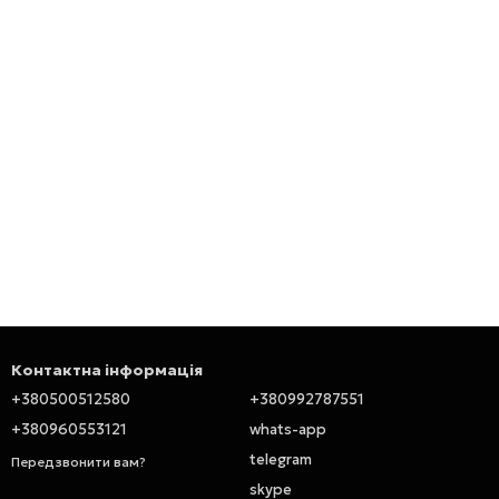
Контактна інформація
+380500512580
+380992787551
+380960553121
whats-app
telegram
Передзвонити вам?
skype