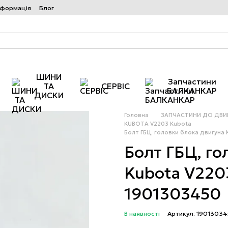
нформація
Блог
ШИНИ
Запчастини
ТА
СЕРВІС
БАЛКАНКАР
ДИСКИ
Головна
ЗАПЧАСТИНИ ДО ДВИГ
KUBOTA V2203 Kubota
Болт ГБЦ, головки блока двигуна
Болт ГБЦ, го
Kubota V220
1901303450
В наявності
Артикул: 1901303