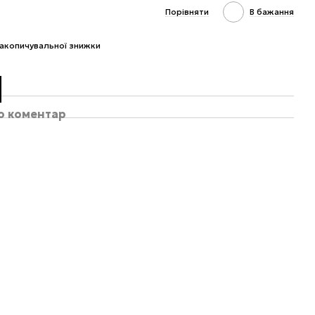
Порівняти
В бажання
акопичувальної знижки
бо коментар