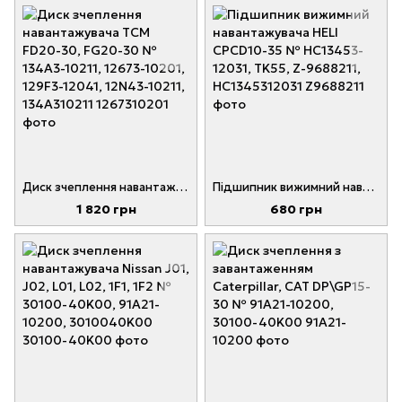
Диск зчеплення навантажувача TCM FD20-30, FG20-30 № 134A3-10211, 12673-10201, 129F3-12041, 12N43-10211, 134A310211
Підшипник вижимний навантажувача HELI CPCD10-35 № HC13453-12031, TK55, Z-9688211, HC1345312031
1 820 грн
680 грн