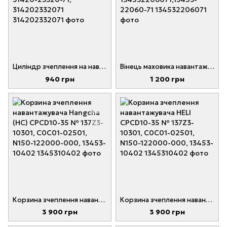
Циліндр зчеплення на навантажувач TOYOTA 7-8FD10-30, 7-8FG10-30 № 31420-23320-71, 314202332071
Вінець маховика навантажувача TOYOTA 3-8FD15-30 № 134532206071,13453-22060-71
940 грн
1 200 грн
Корзина зчеплення навантажувача Hangcha (HC) CPCD10-35 № 137Z3-10301, C0C01-02501, N150-122000-000, 13453-10402
Корзина зчеплення навантажувача HELI CPCD10-35 № 137Z3-10301, C0C01-02501, N150-122000-000, 13453-10402
3 900 грн
3 900 грн