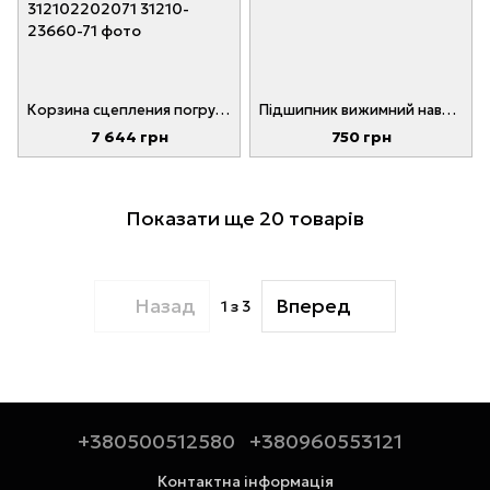
Корзина сцепления погрузчика TOYOTA 5-8FD/FG10-30 № 31210-23660-71, 31210-22020-71, 312102366071, 312102202071
Підшипник вижимний навантажувача TCM FD/FG20-30 № 13453-12031,1345312031
7 644 грн
750 грн
Показати ще 20 товарів
Назад
Вперед
1
з 3
+380500512580
+380960553121
Контактна інформація