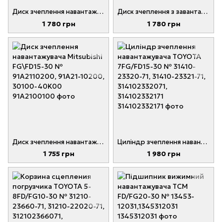
Диск зчеплення навантажувача Nissan J01, J02, L01, L02, 1F1, 1F2 № 30100-40K00, 91A21-10200, 3010040K00
Диск зчеплення з завантаженням Caterpillar, CAT DP\GP15-30 № 91A21-10200, 30100-40K00
1 780 грн
1 780 грн
Диск зчеплення навантажувача Mitsubishi FG\FD15-30 № 91A2110200, 91A21-10200, 30100-40K00
Циліндр зчеплення навантажувача TOYOTA 7FG/FD15-30 № 31410-23320-71, 31410-23321-71, 314102332071, 314102332171
1 755 грн
1 980 грн