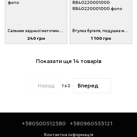
Сальник задньої маточини навантажувача KOMATSU FD10-18, FD20-30 № 3EB-24-41330, 3EB2441330
Втулка бугеля, подушка моста навантажувача НС CPCD10-18 № R840-220001-000, R840220001000
240 грн
1 100 грн
Показати ще 14 товарів
Назад
Вперед
1
з 2
+380500512580
+380960553121
Контактна інформація