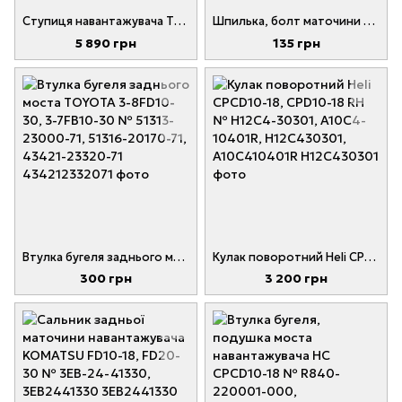
Ступиця навантажувача TOYOTA 3-8FD/FG15-18, 4-8FB15-18 № 43811-10481-71, 438111048171
Шпилька, болт маточини навантажувача Toyota 3-8FD/FG15-18 № 90114-12012-71, 90179-12004-71, 901141201271
5 890 грн
135 грн
Втулка бугеля заднього моста TOYOTA 3-8FD10-30, 3-7FB10-30 № 51313-23000-71, 51316-20170-71, 43421-23320-71
Кулак поворотний Heli CPCD10-18, CPD10-18 RH № H12C4-30301, A10C4-10401R, H12C430301, A10C410401R
300 грн
3 200 грн