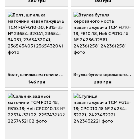
380 грн
180 грн
Болт, шпилька маточини навантажувача TCM FD/FG10-30, FB15-35 № 23654-32041, 23654-34051, 2365432041, 2365434051
Втулка бугеля керованого моста навантажувача TCM FD10-18, FB10-18, Heli CPD10-18 № 24236-12581, 2423612581
146 грн
280 грн