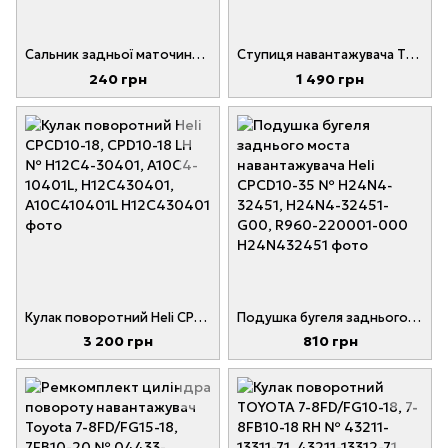
Сальник задньої маточини TCM FD10-18, FB10-18; Heli CPCD10-18 № 22574-32102, 2257432102
Ступиця навантажувача TCM FG15-18; CPCD10-18 № 24234-32221, 2423432221
240 грн
1 490 грн
Кулак поворотний Heli CPCD10-18, CPD10-18 LH № H12C4-30401, A10C4-10401L, H12C430401, A10C410401L
Подушка бугеля заднього моста навантажувача Heli CPCD10-35 № H24N4-32451, H24N4-32451-G00, R960-220001-000
3 200 грн
810 грн