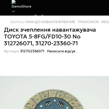
ЗАПЧАСТИНИ ДО НАВАНТАЖУВАЧИВ
ТРАНСМІСІЯ
МЕХ
Диск зчеплення навантажувача
ТOYOTA 5-8FG/FD10-30 No
312726071, 31270-23360-71
Артикул:
312702336071
Написати відгук