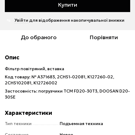
Купити
Увійти
для відображення накопичувальної знижки
%
До обраного
Порівняти
Опис
Фільтр повітряний, вставка
Код товару: № A371683, 2CH51-02081, K127260-02,
2CH5102081, K12726002
Застосовність: погрузчики TCM FD20-30T3, DOOSAN D20-
30SE
Характеристики
Тип техники
Подъемная техника
Состояние
Новое