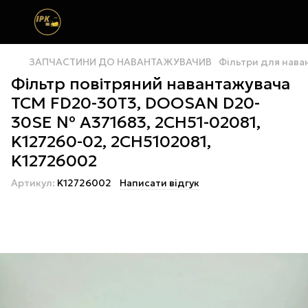
ЗАПЧАСТИНИ ДО НАВАНТАЖУВАЧИВ
Фільтри для нава
Фільтр повітряний навантажувача
TCM FD20-30T3, DOOSAN D20-
30SE № A371683, 2CH51-02081,
K127260-02, 2CH5102081,
K12726002
Артикул:
K12726002
Написати відгук