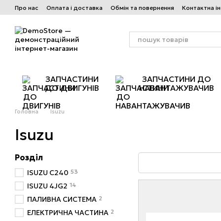
Перейти до основного контенту
Про нас
Оплата і доставка
Обмін та повернення
Контактна і
ЗАПЧАСТИНИ
ЗАПЧАСТИНИ ДО
ДО ДВИГУНІВ
НАВАНТАЖУВАЧИВ
Головна
Isuzu
Isuzu
Розділ
53
ISUZU C240
14
ISUZU 4JG2
2
ПАЛИВНА СИСТЕМА
2
ЕЛЕКТРИЧНА ЧАСТИНА