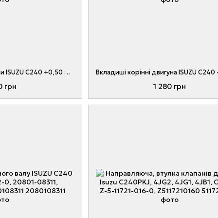
Вкладки корінні двигуни ISUZU C240 +0,50 № Z-5-11540-021-1, 20801-07151, Z5115400211, 2080107151
0 грн
1 280 грн