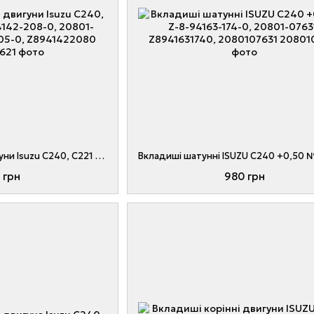
Вкладиші шатунні двигуни Isuzu C240, C221 STD № Z-8-94142-208-0, 20801-07621, Z-5-12271-005-0, Z8941422080
 грн
980 грн