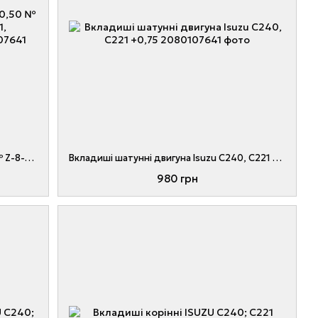
Вкладиші шатунні ISUZU C240 +0,50 № Z-8-94163-174-0, 20801-07631, Z8941631740, 2080107631
Вкладиші шатунні двигуна Isuzu C240, C221 +0,75
980 грн