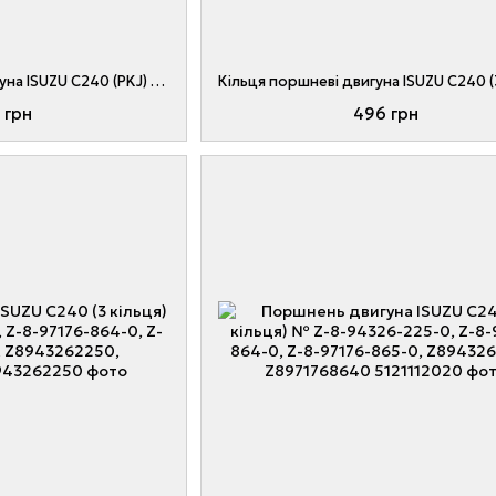
Клапан випускний двигуна ISUZU C240 (PKJ) № Z-5-12552-034-2, Z-5-12552-034-0, 20801-0Z161, Z5125520342, Z5125520340
 грн
496 грн