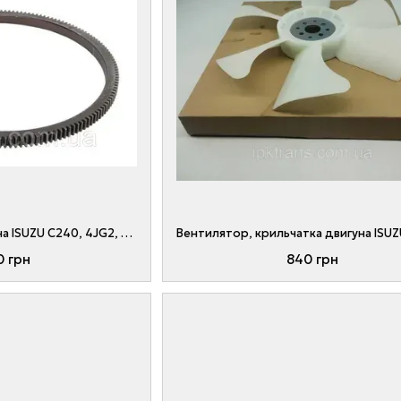
Вінець маховика двигуна ISUZU C240, 4JG2, 4D95S № 9-12333-605-1, 6202-31-4180, 9123336051, 6202314180
0 грн
840 грн