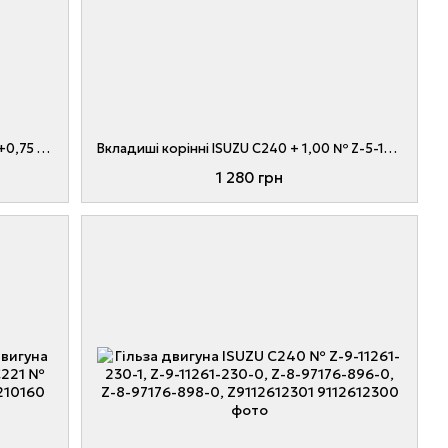
Вкладиші корінні двигуна ISUZU C240 +0,75 № Z-5-11540-021-1, 20801-07151, Z5115400211, 2080107151
Вкладиші корінні ISUZU C240 + 1,00 № Z-5-11510-021-1, 20801-07131, Z5115100211, 2080107131
1 280 грн