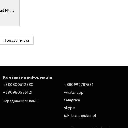
Поршнень двигуна ISUZU C240 (4 кільця) № Z-8-94326-225-0, Z-8-97176-864-0, Z-8-97176-865-0, Z8943262250, Z8971768640
Показати всі
Контактна інформація
+380500512580
+380992787551
+380960553121
whats-app
telegram
Передзвонити вам?
skype
ipk-trans@ukr.net