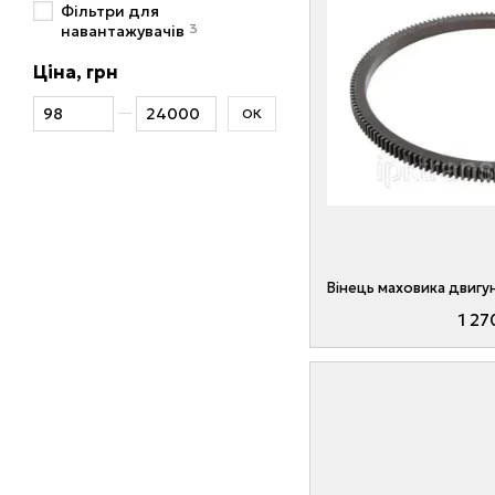
Фільтри для
3
навантажувачів
Ціна, грн
Від Ціна, грн
До Ціна, грн
ОК
1 27