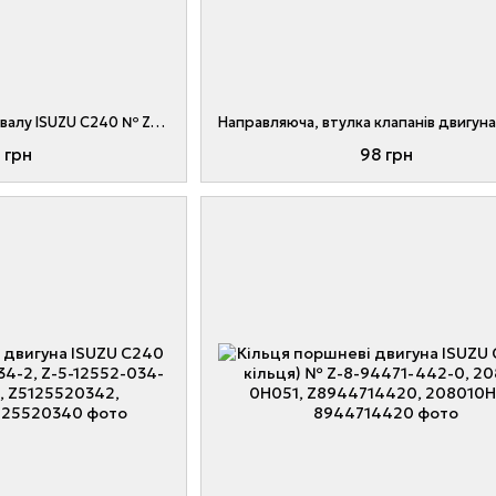
Втулки розподільчого валу ISUZU C240 № Z-5-11610-002-0, 20801-08311, Z5116100020, 2080108311
 грн
98 грн