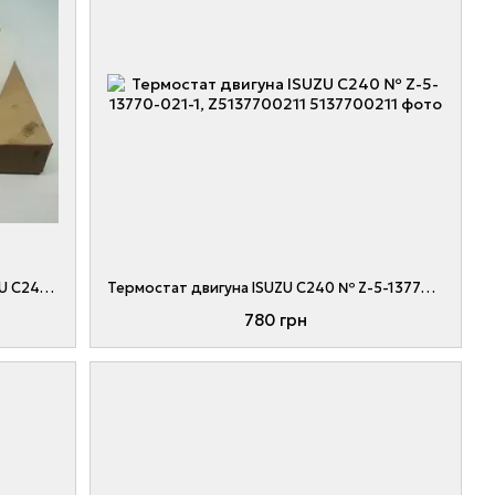
Вентилятор, крильчатка двигуна ISUZU C240, 4JG2 № Z-8-94470-553-0, Z-8-94470-553-1, Z8944705530, Z8944705531
Термостат двигуна ISUZU C240 № Z-5-13770-021-1, Z5137700211
780 грн