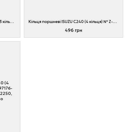
Кільця поршневі двигуна ISUZU C240 (3 кільця) № Z-8-94471-442-0, 20801-0H051, Z8944714420, 208010H051
Кільця поршневі ISUZU C240 (4 кільця) № Z-8-94471-442-0, 20801-0H051, Z8944714420, 208010H051
496 грн