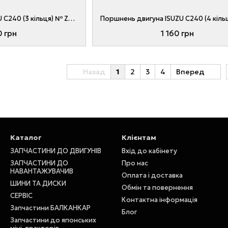
Поршень двигуна ISUZU C240 (3 кільця) № Z-8-94326-225-0, Z-8-97176-864-0, Z-8-97176-865-0, Z8943262250, Z8971768640
0 грн
1 160 грн
Назад
1
2
3
4
Вперед
Каталог
Клієнтам
ЗАПЧАСТИНИ ДО ДВИГУНІВ
Вхід до кабінету
ЗАПЧАСТИНИ ДО
Про нас
НАВАНТАЖУВАЧИВ
Оплата і доставка
ШИНИ ТА ДИСКИ
Обмін та повернення
СЕРВІС
Контактна інформація
Запчастини БАЛКАНКАР
Блог
Запчастини до японських