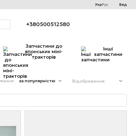
Укр
Рус
Вхід
+380500512580
Запчастини до
Інші
японських міні-
запчастини
тракторів
вання:
за популярністю
Відображення: