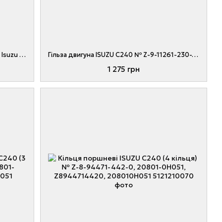
Направляюча, втулка клапанів двигуна Isuzu C240PKJ, 4JG2, 4JG1, 4JB1, C221 № Z-5-11721-016-0, Z5117210160
Гільза двигуна ISUZU C240 № Z-9-11261-230-1, Z-9-11261-230-0, Z-8-97176-896-0, Z-8-97176-898-0, Z9112612301
1 275 грн