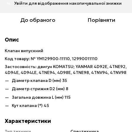
Увійти
для відображення накопичувальної знижки
%
До обраного
Порівняти
Опис
Клапан випускний
Код товару: № YM129900-11110, 12990011110
Застосовність: двигун KOMATSU; YANMAR 4D92E, 4TNE92,
4D94E, 4D94LE, 4TNE94, 4D98E, 4TNE98, 4TNV94, 4TNV98
Діаметр клапана D (мм) 35
Діаметр стрижня D2 (мм) 8
Загальна довжина L (мм) 115
Кут клапана (°) 45
Характеристики
Тип техники
Спецтехника