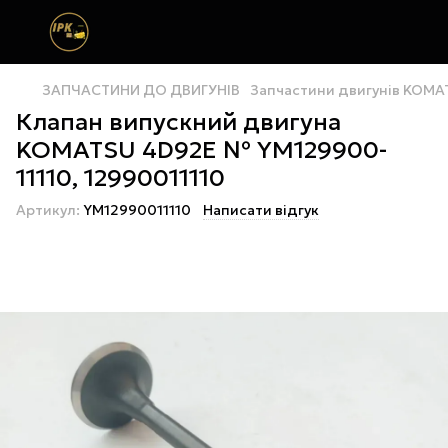
ЗАПЧАСТИНИ ДО ДВИГУНІВ
Запчастини двигунів KOMA
Клапан випускний двигуна
KOMATSU 4D92E № YM129900-
11110, 12990011110
Артикул:
YM12990011110
Написати відгук