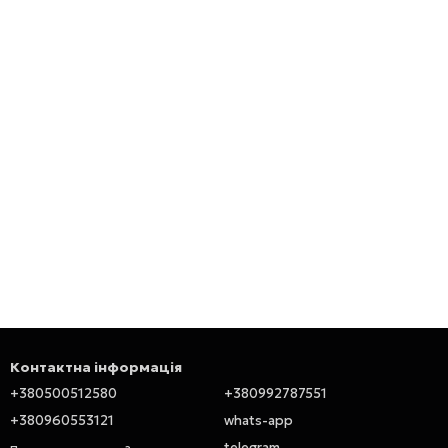
Контактна інформація
+380500512580
+380992787551
+380960553121
whats-app
telegram