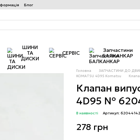
нформація
Блог
ШИНИ
Запчастини
ТА
СЕРВІС
БАЛКАНКАР
ДИСКИ
Головна
ЗАПЧАСТИНИ ДО ДВИГ
KOMATSU 4D95 Komatsu
Клапа
Клапан випу
4D95 № 6204
В наявності
Артикул: 6204414
278 грн