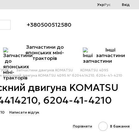
Укр
Рус
Вхід
+380500512580
Запчастини до
Інші
японських міні-
запчастини
тракторів
УНІВ
Запчастини двигунів KOMATSU
KOMATSU 4D95
н випускний двигуна KOMATSU 4D95 № 6204414210, 6204-41-4210
скний двигуна KOMATSU
414210, 6204-41-4210
210
Написати відгук
Порівняти
В бажання