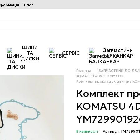
нформація
Блог
ШИНИ
Запчастини
ТА
СЕРВІС
БАЛКАНКАР
ДИСКИ
Головна
ЗАПЧАСТИНИ ДО ДВИГ
KOMATSU 4D92E Komatsu
Комплект прокладок двигуна KO
Комплект пр
KOMATSU 4D
YM72990192
В наявності
Артикул: YM72990