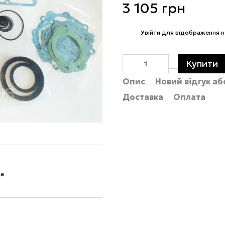
3 105 грн
%
Увійти
для відображення н
Купити
Опис
Новий відгук а
Доставка
Оплата
ка