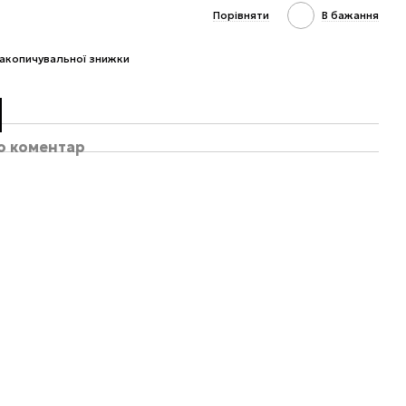
Порівняти
В бажання
акопичувальної знижки
бо коментар