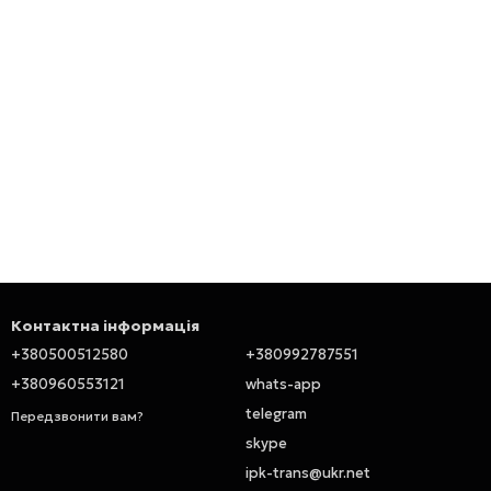
Контактна інформація
+380500512580
+380992787551
+380960553121
whats-app
telegram
Передзвонити вам?
skype
ipk-trans@ukr.net