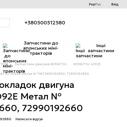
Укр
Рус
Вхід
+380500512580
Запчастини до
Інші
японських міні-
запчастини
тракторів
УНІВ
Запчастини двигунів KOMATSU
KOMATSU 4D92E
MATSU 4D92E Метал № YM72990192660, 72990192660
окладок двигуна
92E Метал №
660, 72990192660
192660
Написати відгук