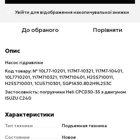
Увійти
для відображення накопичувальної знижки
%
До обраного
Порівняти
Опис
Насос гідравліки
Код товару: № 10L77-10201, 117M7-10321, 117M7-10401,
10L7710201, 117M710321, 117M710401, H25S710011,
H25S710001, 1CU5710301, SGP1A30.8D2H9L253C
Застосовність: погрузчики Heli CPCD30-35 з двигуном
ISUZU C240
Характеристики
Тип техники
Подъемная техника
Состояние
Новое