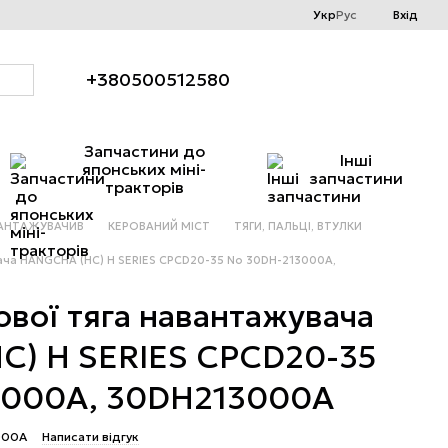
Укр
Рус
Вхід
+380500512580
Запчастини до
Інші
японських міні-
запчастини
тракторів
АНТАЖУВАЧИВ
КЕРОВАНИЙ МІСТ
ТЯГИ, ПАЛЬЦІ, ВТУЛКИ
ача HANGCHA (HC) H SERIES CPCD20-35 No 30DH-213000A,
вої тяга навантажувача
C) H SERIES CPCD20-35
3000A, 30DH213000A
000A
Написати відгук