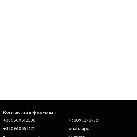
Контактна інформація
+380500512580
+380992787551
+380960553121
whats-app
telegram