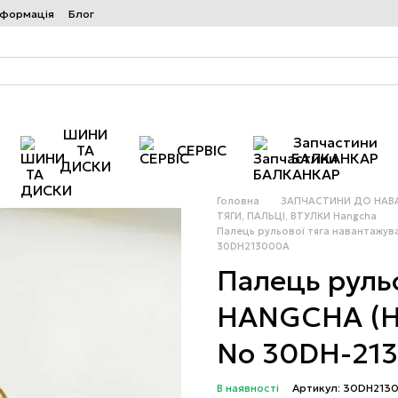
нформація
Блог
ШИНИ
Запчастини
ТА
СЕРВІС
БАЛКАНКАР
ДИСКИ
Головна
ЗАПЧАСТИНИ ДО НАВ
ТЯГИ, ПАЛЬЦІ, ВТУЛКИ Hangcha
Палець рульової тяга навантажув
30DH213000A
Палець рульо
HANGCHA (H
No 30DH-21
В наявності
Артикул: 30DH213