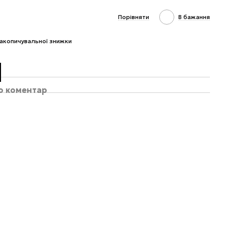
Порівняти
В бажання
акопичувальної знижки
бо коментар