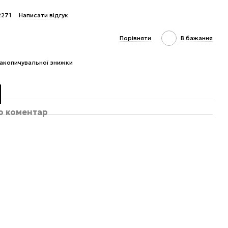
2271
Написати відгук
Порівняти
В бажання
акопичувальної знижки
бо коментар