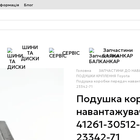
нформація
Блог
ШИНИ
Запчастини
ТА
СЕРВІС
БАЛКАНКАР
ДИСКИ
Головна
ЗАПЧАСТИНИ ДО НАВ
ПОДУШКИ КРІПЛЕННЯ Toyota
Подушка коробки передач наванта
23342-71
Подушка кор
навантажува
41261-30512-
23342-71