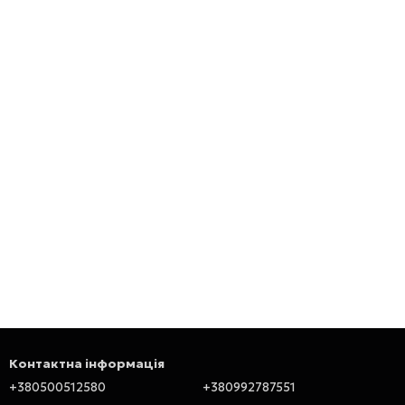
Контактна інформація
+380500512580
+380992787551