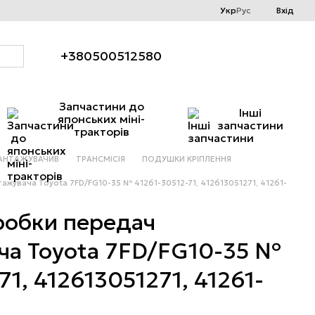
Укр
Рус
Вхід
+380500512580
Запчастини до
Інші
японських міні-
запчастини
тракторів
АНТАЖУВАЧИВ
ТРАНСМІСІЯ
ПОДУШКИ КРІПЛЕННЯ
жувача Toyota 7FD/FG10-35 № 41261-30512-71, 412613051271, 41261-
обки передач
ча Toyota 7FD/FG10-35 №
71, 412613051271, 41261-