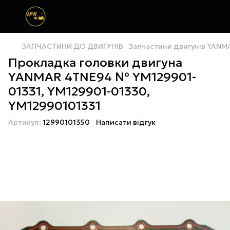
ЗАПЧАСТИНИ ДО ДВИГУНІВ
Запчастини двигунів YANM
Прокладка головки двигуна
YANMAR 4TNE94 № YM129901-
01331, YM129901-01330,
YM12990101331
Артикул:
12990101350
Написати відгук