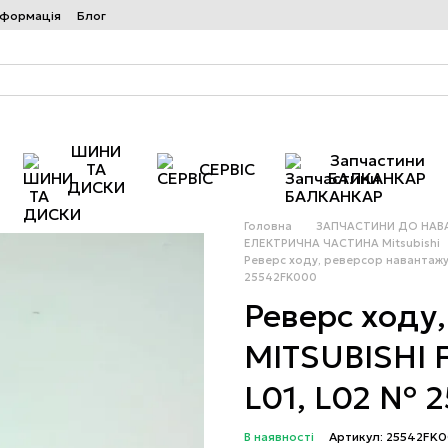
нформація
Блог
ШИНИ
Запчастини
ТА
СЕРВІС
БАЛКАНКАР
ДИСКИ
Головна
ЗАПЧАСТИНИ ДО НАВ
ЕЛЕКТРИЧНА ЧАСТИНА Mitsubishi
Реверс ходу, реверсор навантажу
25542FK000
Реверс ходу
MITSUBISHI 
L01, L02 № 
В наявності
Артикул: 25542FK