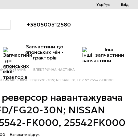
Укр
Рус
Вхід
+380500512580
Запчастини до
Інші
японських міні-
запчастини
тракторів
АНТАЖУВАЧИВ
ЕЛЕКТРИЧНА ЧАСТИНА
вача MITSUBISHI FD/FG20-30N; NISSAN L01, L02 № 25542-FK000,
, реверсор навантажувача
FD/FG20-30N; NISSAN
25542-FK000, 25542FK000
000
Написати відгук