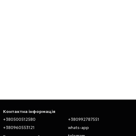
Контактна інформація
+380500512580
+380992787551
+380960553121
whats-app
telegram