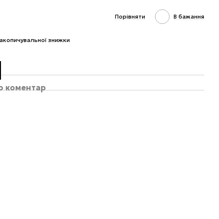
Порівняти
В бажання
акопичувальної знижки
бо коментар