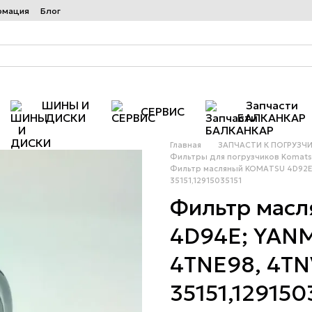
рмация
Блог
ШИНЫ И
Запчасти
СЕРВИС
ДИСКИ
БАЛКАНКАР
Главная
ЗАПЧАСТИ К ПОГРУЗЧ
Фильтры для погрузчиков Komat
Фильтр масляный KOMATSU 4D92E,
35151,12915035151
Фильтр мас
4D94E; YANM
4TNE98, 4T
35151,129150