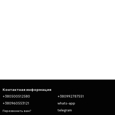
Контактная информация
+380500512580
+380992787551
+380960553121
whats-app
telegram
Перезвонить вам?