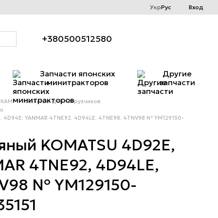
Укр
Рус
Вход
+380500512580
Запчасти японских
Другие
минитракторов
запчасти
ИКАМ
Фильтры для погрузчиков
su
 4D94E; YANMAR 4TNE92, 4D94LE, 4TNE98, 4TNV98 № YM129150-
ляный KOMATSU 4D92E,
AR 4TNE92, 4D94LE,
NV98 № YM129150-
35151