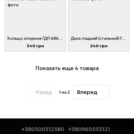
Кольцо опорное ГДП 6860 погрузчика Балканкар № 6855 08.00.01
Диск гладкий (стальной) ГДП 6844 № 6844 01.00.05
340 грн
240 грн
Показать еще 4 товара
Назад
Вперед
1
из 2
+380500512580
+380960553121