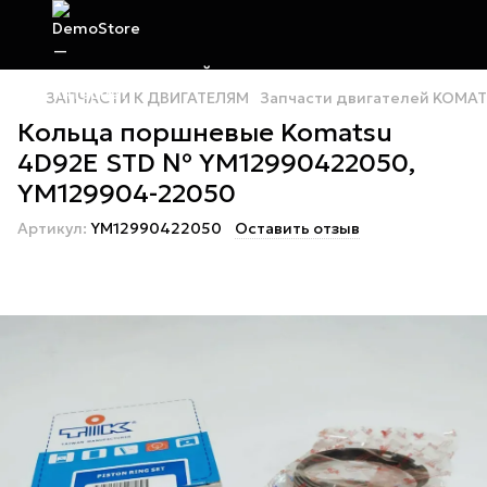
ЗАПЧАСТИ К ДВИГАТЕЛЯМ
Запчасти двигателей KOMA
Кольца поршневые Komatsu
4D92E STD № YM12990422050,
YM129904-22050
Артикул:
YM12990422050
Оставить отзыв