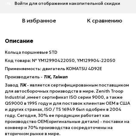
Войти
для отображения накопительной скидки
%
В избранное
К сравнению
Описание
Кольца поршневые STD
Код товара: № YM12990422050, YM129904-22050
Применяемость: двигатель KOMATSU 4D92E
Производитель -
TIK, Taiwan
Завод
TiK
- является сертифицированным поставщиком
для автосборочных производств в мире. Zenith Troop
Industrial ,имеет сертификат ISO серии 9000, а также
QS9000 в 1995 году и для поставок клиентам OEM в США
и других странах, ISO / TS 16949 был одобрен в 2004
году. Сегодня, 30% ее продукции работает как
производство OEM(оригинальные детали) - поставки на
конвеер и 70% производства сосредоточены на
вторичном рынке в мире.