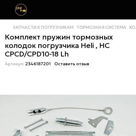
ЗАПЧАСТИ К ПОГРУЗЧИКАМ
ТОРМОЗНАЯ СИСТЕМА
КО
Комплект пружин тормозных
колодок погрузчика Heli , НС
CPCD/CPD10-18 Lh
Артикул:
2346187201
Оставить отзыв