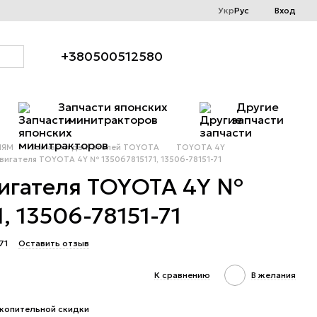
Укр
Рус
Вход
+380500512580
Запчасти японских
Другие
минитракторов
запчасти
ЛЯМ
Запчасти двигателей TOYOTA
TOYOTA 4Y
вигателя TOYOTA 4Y № 135067815171, 13506-78151-71
игателя TOYOTA 4Y №
, 13506-78151-71
71
Оставить отзыв
К сравнению
В желания
копительной скидки