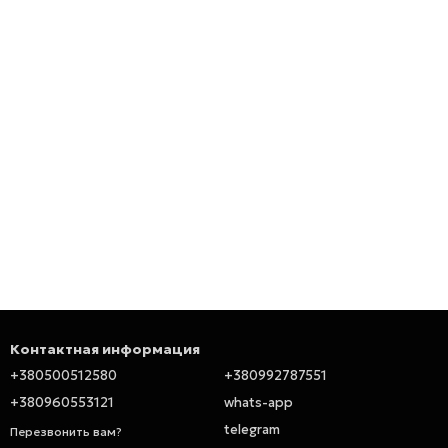
Контактная информация
+380500512580
+380992787551
+380960553121
whats-app
telegram
Перезвонить вам?