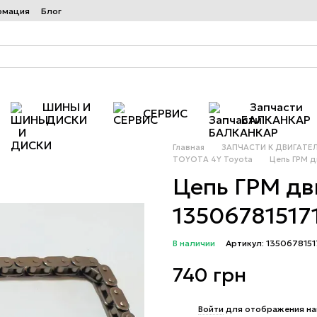
рмация
Блог
ШИНЫ И
Запчасти
СЕРВИС
ДИСКИ
БАЛКАНКАР
Главная
ЗАПЧАСТИ К ДВИГАТЕ
TOYOTA 4Y Toyota
Цепь ГРМ д
Цепь ГРМ дв
135067815171
В наличии
Артикул: 1350678151
740 грн
%
Войти
для отображения на