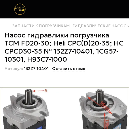
ЗАПЧАСТИ К ПОГРУЗЧИКАМ
ГИДРАВЛИЧЕСКИЕ НАСОС
Насос гидравлики погрузчика
TCM FD20-30; Heli CPC(D)20-35; НС
CPCD30-35 № 132Z7-10401, 1CG57-
10301, H93C7-1000
Артикул:
132Z7-10401
Оставить отзыв