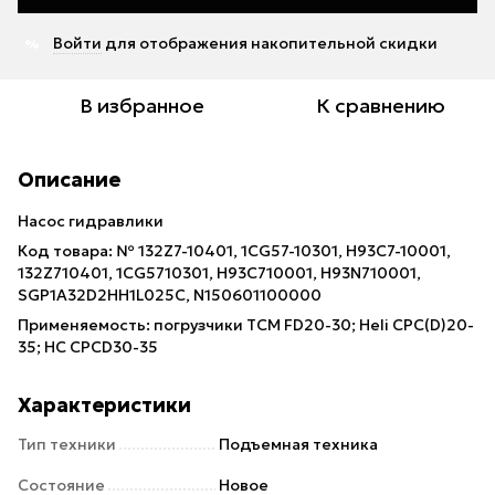
Войти
для отображения накопительной скидки
%
В избранное
К сравнению
Описание
Насос гидравлики
Код товара: № 132Z7-10401, 1CG57-10301, H93C7-10001,
132Z710401, 1CG5710301, H93C710001, H93N710001,
SGP1A32D2HH1L025C, N150601100000
Применяемость: погрузчики TCM FD20-30; Heli CPC(D)20-
35; НС CPCD30-35
Характеристики
Тип техники
Подъемная техника
Состояние
Новое