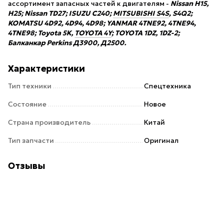
ассортимент запасных частей к двигателям -
Nissan H15,
H25; Nissan TD27; ISUZU С240;
MITSUBISHI S4S
, S4Q2;
KOMATSU 4D92, 4D94, 4D98; YANMAR 4TNE92, 4TNE94,
4TNE98; Toyota 5K,
TOYOTA 4Y
; TOYOTA 1DZ, 1DZ-2;
Балканкар Perkins Д3900, Д2500.
Характеристики
Тип техники
Спецтехника
Состояние
Новое
Страна производитель
Китай
Тип запчасти
Оригинал
Отзывы