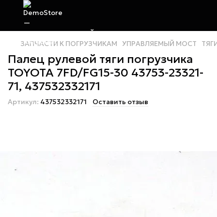
ЗАПЧАСТИ К ПОГРУЗЧИКАМ
УПРАВЛЯЕМЫЙ МОСТ
ТЯГ
Палец рулевой тяги погрузчика
TOYOTA 7FD/FG15-30 43753-23321-
71, 437532332171
Артикул:
437532332171
Оставить отзыв