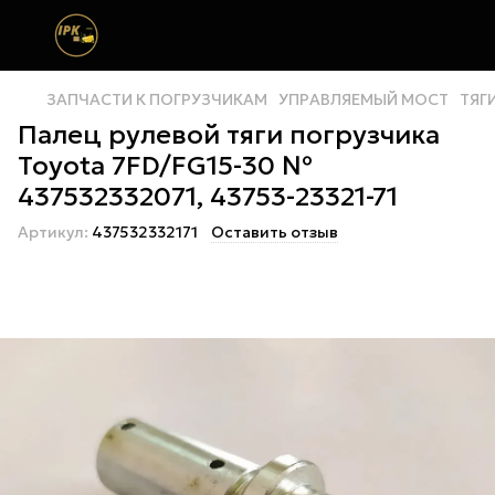
ЗАПЧАСТИ К ПОГРУЗЧИКАМ
УПРАВЛЯЕМЫЙ МОСТ
ТЯГ
Палец рулевой тяги погрузчика
Toyota 7FD/FG15-30 №
437532332071, 43753-23321-71
Артикул:
437532332171
Оставить отзыв