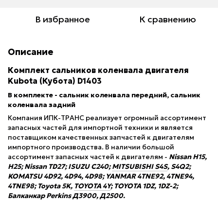
В избранное
К сравнению
Описание
Комплект сальников коленвала двигателя
Kubota (Кубота) D1403
В комплекте - сальник коленвала передний, сальник
коленвала задний
Компания ИПК-ТРАНС реализует огромный ассортимент
запасных частей для импортной техники и является
поставщиком качественных запчастей к двигателям
импортного производства. В наличии большой
ассортимент запасных частей к двигателям -
Nissan H15,
H25; Nissan TD27; ISUZU С240;
MITSUBISHI S4S
, S4Q2;
KOMATSU 4D92, 4D94, 4D98; YANMAR 4TNE92, 4TNE94,
4TNE98; Toyota 5K,
TOYOTA 4Y
; TOYOTA 1DZ, 1DZ-2;
Балканкар Perkins Д3900, Д2500.