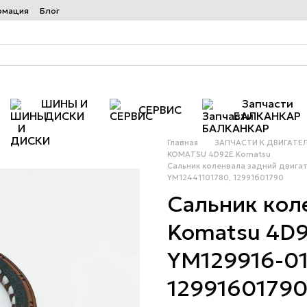
рмация
Блог
ШИНЫ И
Запчасти
СЕРВИС
ДИСКИ
БАЛКАНКАР
Главная
ЗАПЧАСТИ К ДВИГАТЕ
KOMATSU 4D92E Komatsu
Сальник коленвала задний двигат
YM12441101780, 12991601790
Сальник кол
Komatsu 4D9
YM129916-01
1299160179