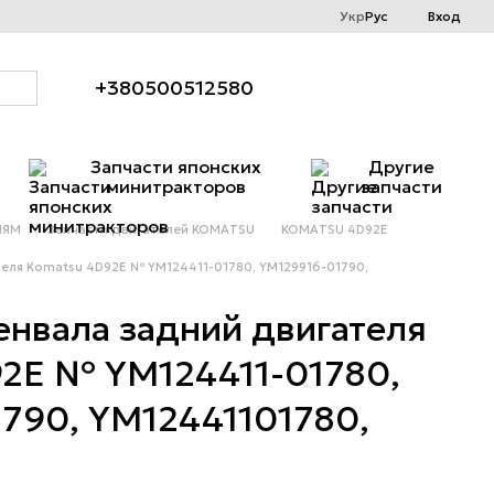
Укр
Рус
Вход
+380500512580
Запчасти японских
Другие
минитракторов
запчасти
ЛЯМ
Запчасти двигателей KOMATSU
KOMATSU 4D92E
еля Komatsu 4D92E № YM124411-01780, YM129916-01790,
енвала задний двигателя
2E № YM124411-01780,
790, YM12441101780,
0