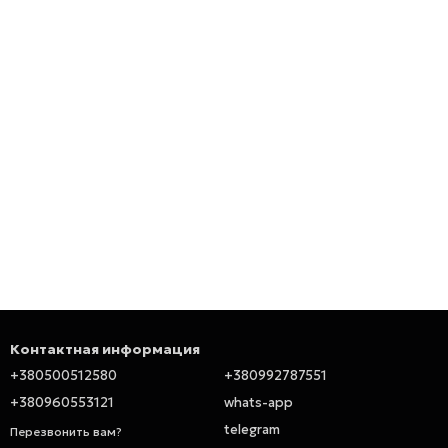
Контактная информация
+380500512580
+380992787551
+380960553121
whats-app
telegram
Перезвонить вам?