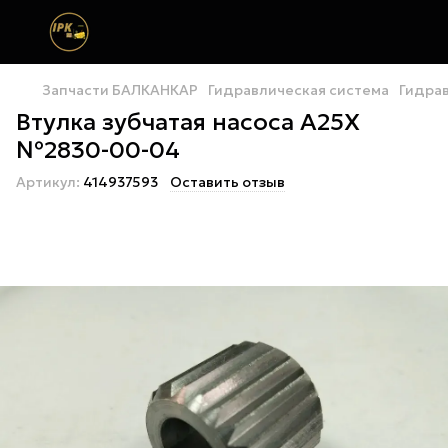
Запчасти БАЛКАНКАР
Гидравлическая система
Гидрав
Втулка зубчатая насоса А25Х
№2830-00-04
Артикул:
414937593
Оставить отзыв