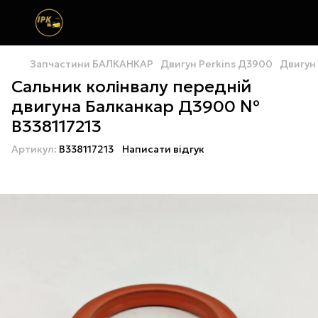
Запчастини БАЛКАНКАР
Двигун Perkins Д3900
Двигун 
Сальник колінвалу передній
двигуна Балканкар Д3900 №
В338117213
Артикул:
В338117213
Написати відгук