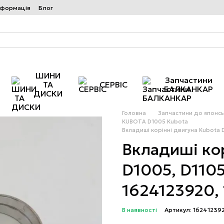
нформація
Блог
ШИНИ
Запчастини
ТА
СЕРВІС
БАЛКАНКАР
ДИСКИ
Головна
Запчастини до японсь
KUBOTA D1005 Kubota
Вкладиші корінні двигуна Kubota 
Вкладиші кор
D1005, D110
1624123920,
В наявності
Артикул: 16241239