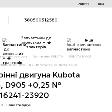
Укр
Рус
Вхід
+380500512580
Запчастини до
Інші
японських міні-
запчастини
тракторів
ких міні-тракторів
Запчастини KUBOTA
KUBOTA D1005
D1005, D1105, D905 +0,25 № 1624123920, 16241-23920
інні двигуна Kubota
5, D905 +0,25 №
 16241-23920
20
Написати відгук