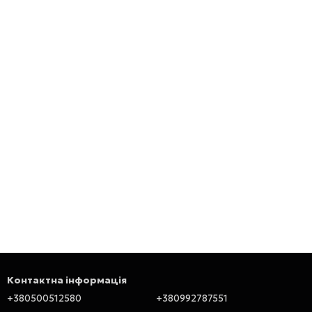
Контактна інформація
+380500512580
+380992787551