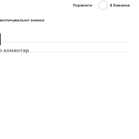
Порівняти
В бажання
акопичувальної знижки
бо коментар