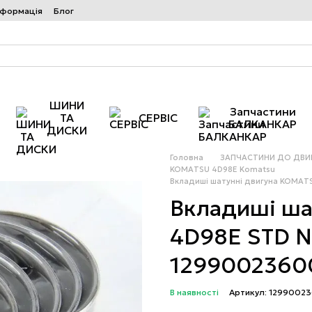
нформація
Блог
ШИНИ
Запчастини
ТА
СЕРВІС
БАЛКАНКАР
ДИСКИ
Головна
ЗАПЧАСТИНИ ДО ДВИГ
KOMATSU 4D98E Komatsu
Вкладиші шатунні двигуна KOMAT
Вкладиші ша
4D98E STD 
1299002360
В наявності
Артикул: 1299002