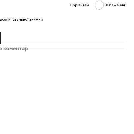
Порівняти
В бажання
акопичувальної знижки
бо коментар