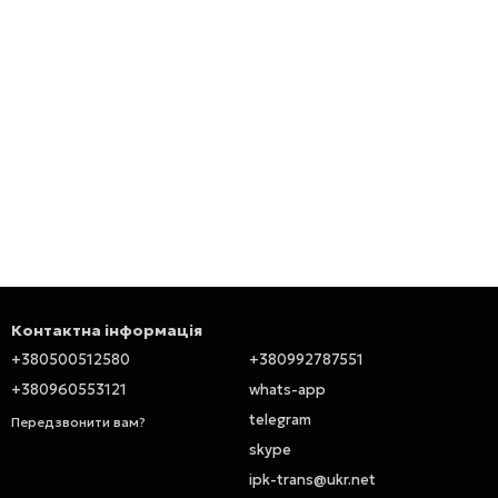
Контактна інформація
+380500512580
+380992787551
+380960553121
whats-app
telegram
Передзвонити вам?
skype
ipk-trans@ukr.net