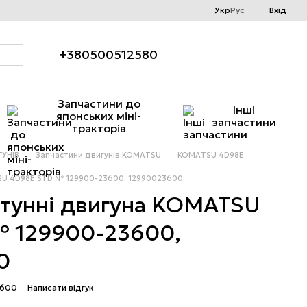
Укр
Рус
Вхід
+380500512580
Запчастини до
Інші
японських міні-
запчастини
тракторів
УНІВ
Запчастини двигунів KOMATSU
KOMATSU 4D98E
SU 4D98E STD № 129900-23600, 12990023600
тунні двигуна KOMATSU
№ 129900-23600,
0
3600
Написати відгук